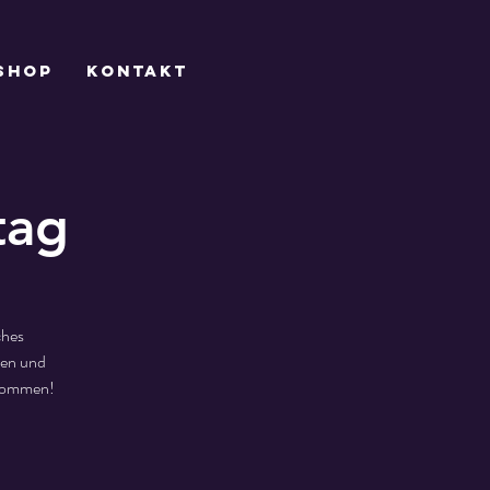
Shop
Kontakt
tag
ches
pen und
nkommen!