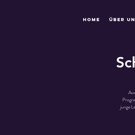
Home
Über u
Sc
Auc
Progra
junge L